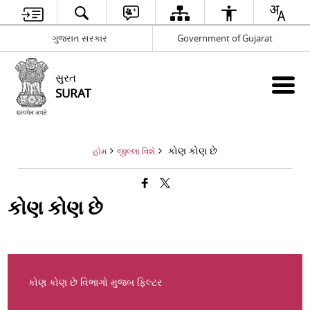
ગુજરાત સરકાર
Government of Gujarat
સુરત
SURAT
કોણ કોણ છે
હોમ
જીલ્લા વિશે
કોણ કોણ છે
કોણ કોણ છે વિભાગો મુજબ ફિલ્ટર