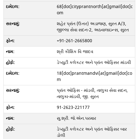
68[dot]cityprantnorth[at]gmail[dot]c
om
શહેર પ્રાંત (ઉત્તર) અડાજણ, સુરત A/3,
જીલ્લા સેવા સદન-2, અઠવાલાઇન્સ, સુરત
+91-261-2665800
શ્રી કૌશિક વિ જાદવ
ડેપ્યુટી કલેકટર અને પ્રાંત ઓફિસર માંડવી
18[dot]prantmandvi[at]gmail[dot]co
m
પ્રાંત ઓફિસ - માંડવી, તાલુકા સેવા સદન,
તાલુકા-માંડવી, જી. સુરત
91-2623-221177
સુ.શ્રી. જે.એન.પરમાર
ડેપ્યુટી કલેકટર અને પ્રાંત ઓફિસર બાર
ડોલી