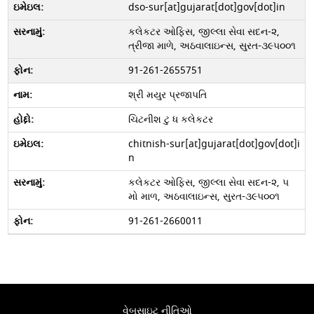
dso-sur[at]gujarat[dot]gov[dot]in
કલેકટર ઓફિસ, જીલ્લા સેવા સદન-૨,
ત્રીજા માળે, અઠવાલાઇન્સ, સુરત-૩૯૫૦૦૧
91-261-2655751
શ્રી મયુર પ્રજાપતિ
ચિટનીશ ટુ ધ કલેકટર
chitnish-sur[at]gujarat[dot]gov[dot]i
n
કલેકટર ઓફિસ, જીલ્લા સેવા સદન-૨, ૫
મો માળ, અઠવાલાઇન્સ, સુરત-૩૯૫૦૦૧
91-261-2660011
વેબસાઇટ નીતિઓ