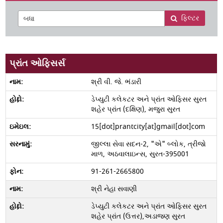
ફિલ્ટર
પ્રાંત ઓફિસર્સ
શ્રી વી. જે. ભંડારી
ડેપ્યુટી કલેકટર અને પ્રાંત ઓફિસર સુરત
શહેર પ્રાંત (દક્ષિણ), મજુરા સુરત
15[dot]prantcity[at]gmail[dot]com
જીલ્લા સેવા સદન-2, "એ" બ્લોક, ત્રીજો
માળ, અઠવાલાઇન્સ, સુરત-395001
91-261-2665800
શ્રી નેહા સવાણી
ડેપ્યુટી કલેકટર અને પ્રાંત ઓફિસર સુરત
શહેર પ્રાંત (ઉત્તર),અડાજણ સુરત