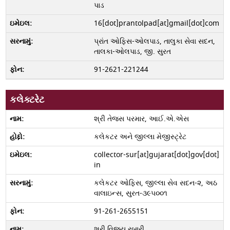
પાડ
16[dot]prantolpad[at]gmail[dot]com
પ્રાંત ઓફિસ-ઓલપાડ, તાલુકા સેવા સદન,
તાલકા-ઓલપાડ, જી. સુરત
91-2621-221244
કલેક્ટરેટ
શ્રી તેજસ પરમાર, આઈ.એ.એસ
કલેકટર અને જીલ્લા મેજીસ્ટ્રેટ
collector-sur[at]gujarat[dot]gov[dot]
in
કલેકટર ઓફિસ, જીલ્લા સેવ સદન-૨, અઠ
વાલાઇન્સ, સુરત-૩૯૫૦૦૧
91-261-2655151
શ્રી વિજય રબારી