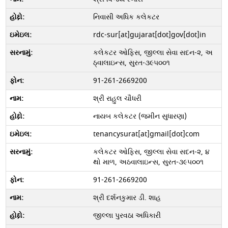
નિવાસી અધિક કલેકટર
rdc-sur[at]gujarat[dot]gov[dot]in
કલેકટર ઓફિસ, જીલ્લા સેવા સદન-૨, અ
ઠ્વાલાઇન્સ, સુરત-૩૯૫૦૦૧
91-261-2669200
શ્રી રાહુલ ચૌધરી
નાયબ કલેકટર (જમીન સુધારણા)
tenancysurat[at]gmail[dot]com
કલેકટર ઓફિસ, જીલ્લા સેવા સદન-૨, ૪
થો માળ, અઠવાલાઇન્સ, સુરત-૩૯૫૦૦૧
91-261-2669200
શ્રી દર્શનકુમાર ડી. શાહ
જીલ્લા પુરવઠા અધિકારી