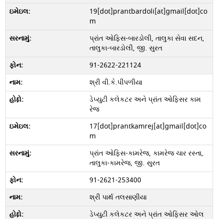
19[dot]prantbardoli[at]gmail[dot]co
m
પ્રાંત ઓફિસ-બારડોલી, તાલુકા સેવા સદન,
તાલુકા-બારડોલી, જી. સુરત
91-2622-221124
શ્રી વી.કે.પીપળીયા
ડેપ્યુટી કલેકટર અને પ્રાંત ઓફિસર કામ
રેજ
17[dot]prantkamrej[at]gmail[dot]co
m
પ્રાંત ઓફિસ-કામરેજ, કામરેજ ચાર રસ્તા,
તાલુકા-કામરેજ, જી. સુરત
91-2621-253400
શ્રી પાર્થ તલસાણીયા
ડેપ્યુટી કલેકટર અને પ્રાંત ઓફિસર ઓલ