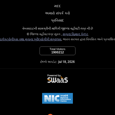
મદદ
અમારો સંપર્ક કરો
પ્રતિસાદ
વેબસાઇટની સામગ્રીની માલિકી જીલ્લા વહીવટી તંત્ર ની છે
© જિલ્લા વહીવટતંત્ર સુરત ,
સૂચના વિજ્ઞાન કેન્દ્ર
,
ઇલેક્ટ્રોનીક્સ તથા સુચના પ્રૌદ્યોગીકી મંત્રાલય
, ભારત સરકાર દ્વારા વિકસિત અને પ્રકાશિત
Total Visitors
1900212
છેલ્લે અપડેટ:
Jul 18, 2026