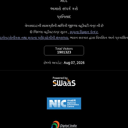
મદદ
અમારો સંપર્ક કરો
પ્રતિસાદ
વેબસાઇટની સામગ્રીની માલિકી જીલ્લા વહીવટી તંત્ર ની છે
© જિલ્લા વહીવટતંત્ર સુરત ,
સૂચના વિજ્ઞાન કેન્દ્ર
,
ઇલેક્ટ્રોનીક્સ તથા સુચના પ્રૌદ્યોગીકી મંત્રાલય
, ભારત સરકાર દ્વારા વિકસિત અને પ્રકાશિત
Total Visitors
1901323
છેલ્લે અપડેટ:
Aug 07, 2026