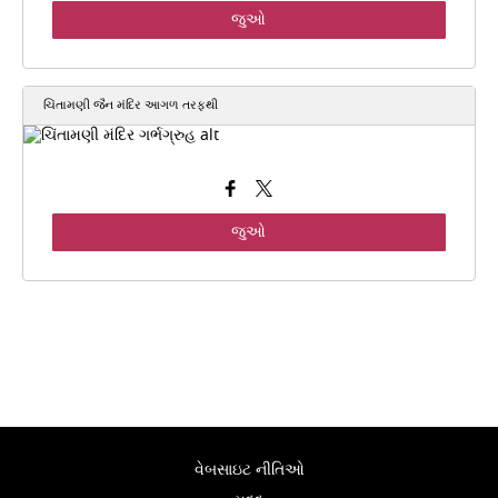
જુઓ
ચિંતામણી જૈન મંદિર આગળ તરફ્થી
જુઓ
વેબસાઇટ નીતિઓ