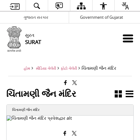
ગુજરાત સરકાર
Government of Gujarat
સુરત
SURAT
ચિંતામણી જૈન મંદિર
હોમ
મીડિયા ગેલેરી
ફોટો ગેલેરી
ચિંતામણી જૈન મંદિર
ચિંતામણી જૈન મંદિર