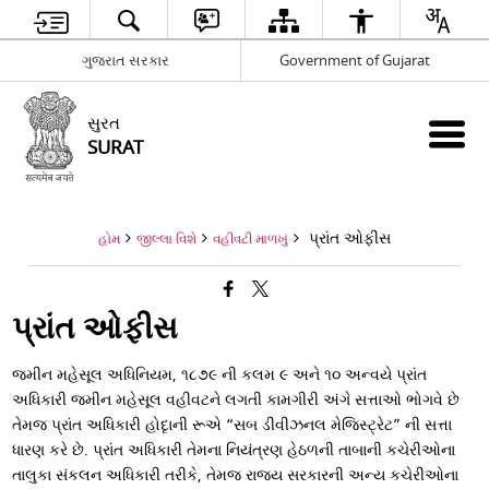
ગુજરાત સરકાર
Government of Gujarat
સુરત
SURAT
પ્રાંત ઓફીસ
હોમ
જીલ્લા વિશે
વહીવટી માળખું
પ્રાંત ઓફીસ
જમીન મહેસૂલ અધિનિયમ, ૧૮૭૯ ની કલમ ૯ અને ૧૦ અન્વયે પ્રાંત
અધિકારી જમીન મહેસૂલ વહીવટને લગતી કામગીરી અંગે સત્તાઓ ભોગવે છે
તેમજ પ્રાંત અધિકારી હોદૃાની રૂએ “સબ ડીવીઝનલ મેજિસ્ટ્રેટ” ની સત્તા
ધારણ કરે છે. પ્રાંત અધિકારી તેમના નિયંત્રણ હેઠળની તાબાની કચેરીઓના
તાલુકા સંકલન અધિકારી તરીકે, તેમજ રાજય સરકારની અન્ય કચેરીઓના