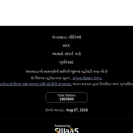
વેબસાઇટ નીતિઓ
મદદ
અમારો સંપર્ક કરો
પ્રતિસાદ
વેબસાઇટની સામગ્રીની માલિકી જીલ્લા વહીવટી તંત્ર ની છે
© જિલ્લા વહીવટતંત્ર સુરત ,
સૂચના વિજ્ઞાન કેન્દ્ર
,
ઇલેક્ટ્રોનીક્સ તથા સુચના પ્રૌદ્યોગીકી મંત્રાલય
, ભારત સરકાર દ્વારા વિકસિત અને પ્રકાશિત
Total Visitors
1903605
છેલ્લે અપડેટ:
Aug 07, 2026