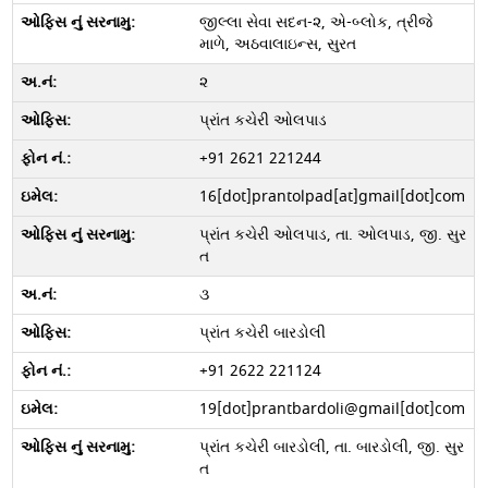
જીલ્લા સેવા સદન-૨, એ-બ્લોક, ત્રીજે
માળે, અઠવાલાઇન્સ, સુરત
૨
પ્રાંત કચેરી ઓલપાડ
+91 2621 221244
16[dot]prantolpad[at]gmail[dot]com
પ્રાંત કચેરી ઓલપાડ, તા. ઓલપાડ, જી. સુર
ત
૩
પ્રાંત કચેરી બારડોલી
+91 2622 221124
19[dot]prantbardoli@gmail[dot]com
પ્રાંત કચેરી બારડોલી, તા. બારડોલી, જી. સુર
ત