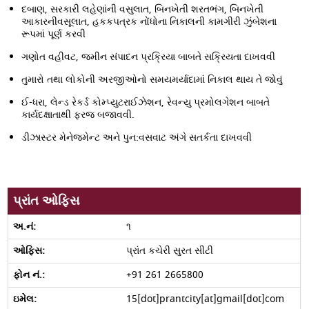
દબાણ, સરકારી લહેણાંની વસુલાત, બિનખેતી શરતભંગ, બિનખેતી
આકારનીવસૂલાત, હકકપત્રક નોંધોના નિકાલની કામગીરી ઝુંબેશના
રૂપમાં પૂર્ણ કરવી
ગણોત વહીવટ, જમીન સંપાદન પ્રક્રિયા બાબતે સકિ્રયતા દાખવવી
તુમારો તથા લોકોની અરજીઓનો સમયમર્યાદામાં નિકાલ થાય તે જોવું
ઈ-ધરા, લેન્ડ રેકર્ડ કોમ્પ્યુટરાઈઝેશન, રેવન્યુ પ્રમોલગેશન બાબતે
કાર્યદક્ષાતાથી ફરજ બજાવવી.
ડીઝાસ્ટર મેનેજમેન્ટ અને પુન:વસવાટ અંગે સતર્કતા દાખવવી
પ્રાંત ઓફિસ
૧
પ્રાંત કચેરી સુરત સીટી
+91 261 2665800
15[dot]prantcity[at]gmail[dot]com