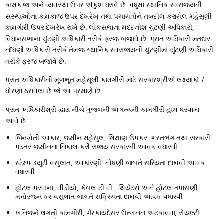
કામકાજ અને વ્યવસ્થા ઉપર અંકુશ ધરાવે છે. વધુમાં સ્થાનિક સ્વરાજયની
સંસ્થાઓના કામકાજ ઉપર દેખરેખ તથા પંચાયતોને તબદીલ કરાયેલ મહેસૂલી
કામગીરી ઉપર દેખરેખ રાખે છે. લોકસભાના મદદનીશ ચુંટણી અધિકારી,
વિધાનસભાના ચુંટણી અધિકારી તરીકે ફરજ બજાવે છે. પ્રાંત અધિકારી મતદાર
નોંધણી અધિકારી તરીકે તેમજ સ્થાનિક સ્વરાજયની ચુંટણીમાં ચુંટણી અધિકારી
તરીકે ફરજ બજાવે છે.
પ્રાંત અધિકારીની મૂળભૂત મહેસૂલી કામગીરી માટે સરકારશ્રીએ લક્ષ્યાંકો /
ધોરણો ઠરાવેલા છે જે આ પ્રમાણે છે.
પ્રાંત અધિકારીશ્રી દ્વારા નીચે મુજબની અગત્યની કામગીરી હાથ ધરવામાં
આવે છે.
બિનખેતી આકાર, જમીન મહેસુલ, શિક્ષાણ ઉપકર, શરતભંગ તથા સરકારી
પડતર જમીનના નિકાલ કરી રાજય સરકારની આવક વધારવી.
સ્ટેમ્પ ડયુટી વસુલાત, આકારણી, નોંધણી બાબતે સરિયતા દાખવી આવક
વધારવી.
હોટલ પરવાના, વીડીયો, કેબલ ટી.વી., થિયેટરો અને હોટલ તપાસણી,
મનોરંજન કર વસુલાત બાબતે સક્રિયતા દાખવી આવક વધારવી
ખનિજને લગતી કામગીરી, ગેરકાયદેસર ઉત્ખનન અટકાવવા, રોયલ્ટી