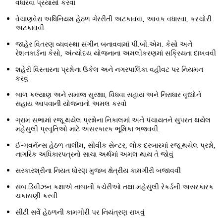
વધારવા પ્રયાસો કરવા
વેચાણવેરા અધિનિયમ હેઠળ ગેરરીતી અટકાવવા, આવક વધારવા, કરચોરી
અટકાવવી.
જાહેર વિતરણ વ્યવસ્થા સંગીન બનાવવામાં પી.બી.એમ. કેસો અને
રેશનકાર્ડના કેસો, અંત્યોદય યોજનાના અમલીકરણમાં સક્રિયતા દાખવવી
શહેરી વિસ્તારના પ્રશ્નોના ઉકેલ અને નગરપાલિકા વહીવટ પર નિયમન
કરવું
બાળ કલ્યાણ અને સમાજ સુરક્ષાા, વિધવા સહાય અને નિરાધાર વૃધ્ધોને
સહાય આપવાની યોજનાનો અમલ કરવો
ગ્રામ સભામાં રજૂ થયેલ પ્રશ્નોના નિકાલમાં અને પંચાયતને સુપરત થયેલ
મહેસુલી પ્રવૃતિઓ માટે અસરકારક ભૂમિકા ભજવવી.
ઈ-ગવર્નન્સ હેઠળ તાલીમ, સીવીક સેન્ટર, લોક દરબારમાં રજૂ થયેલ પ્રશ્નો,
નાગરિક અધિકારપત્રનો સાચા અર્થમાં અમલ થાય તે જોવું
સરકારશ્રીના નિયત ધોરણ મુજબ ક્ષેત્રીય કામગીરી બજાવવી
સબ ડિવીઝન કક્ષાએ તાબાની કચેરીઓ તથા મહેસુલી રેકર્ડની અસરકારક
ચકાસણી કરવી
સીટી સર્વે હેઠળની કામગીરી પર નિયંત્રણ રાખવું