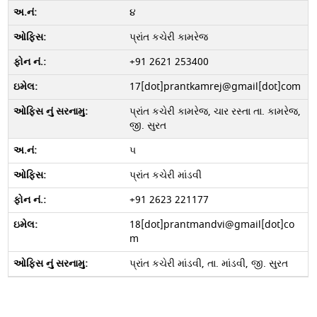
૪
પ્રાંત કચેરી કામરેજ
+91 2621 253400
17[dot]prantkamrej@gmail[dot]com
પ્રાંત કચેરી કામરેજ, ચાર રસ્તા તા. કામરેજ,
જી. સુરત
૫
પ્રાંત કચેરી માંડવી
+91 2623 221177
18[dot]prantmandvi@gmail[dot]co
m
પ્રાંત કચેરી માંડવી, તા. માંડવી, જી. સુરત